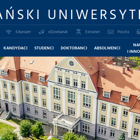
AŃSKI UNIWERSYT
Eduroam
eDziekanat
Extranet
Poczta
NA
KANDYDACI
STUDENCI
DOKTORANCI
ABSOLWENCI
I INN