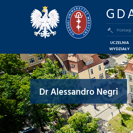
GD
Przetargi
UCZELNIA
WYDZIAŁY
Dr Alessandro Negri