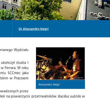
I
-
M
U
T
-
M
Y
-
Dr Alessandro Negri
L
lnianego Wydziału
ukończył studia I
 w Ferrara. W roku
ntu SCCmec jako
ńskim w Pracowni
Alessandro Negri
rowadzonych przez
iałek na powierzycni przetrwalników
Bacillus subtilis
w