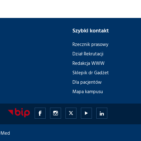
Szybki kontakt
Rzecznik prasowy
Dział Rekrutacji
Redakcja WWW
Sklepik dr Gadżet
Dla pacjentów
Mapa kampusu
Gdański
Gdański
Gdański
Gdański
Gdański
Uniwersytet
Uniwersytet
Uniwersytet
Uniwersytet
Uniwersytet
GUMed
Medyczny
Medyczny
Medyczny
Medyczny
Medyczny