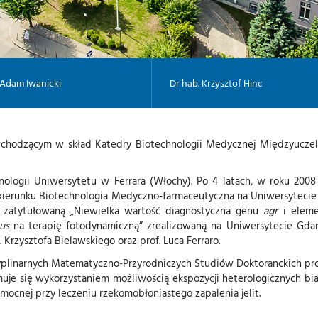
 Adam Iwanicki
Dr hab. Krzysztof Hinc
 wchodzącym w skład Katedry Biotechnologii Medycznej Międzyucze
ologii Uniwersytetu w Ferrara (Włochy). Po 4 latach, w roku 2008 
o kierunku Biotechnologia Medyczno-farmaceutyczna na Uniwersytecie
ę zatytułowaną „Niewielka wartość diagnostyczna genu
agr
i eleme
us
na terapię fotodynamiczną” zrealizowaną na Uniwersytecie Gda
 Krzysztofa Bielawskiego oraz prof. Luca Ferraro.
scyplinarnych Matematyczno-Przyrodniczych Studiów Doktoranckich p
jmuje się wykorzystaniem możliwością ekspozycji heterologicznych b
omocnej przy leczeniu rzekomobłoniastego zapalenia jelit.