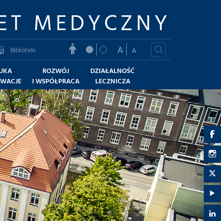
ET MEDYCZNY
A
Biblioteki
A
UKA
ROZWÓJ
DZIAŁALNOŚĆ
OWACJE
I WSPÓŁPRACA
LECZNICZA
G
U
G
M
U
G
-
M
U
G
F
-
M
U
G