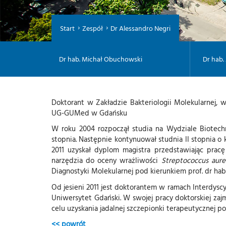
Start
Zespół
Dr Alessandro Negri
Dr hab. Michał Obuchowski
Dr hab.
Doktorant w Zakładzie Bakteriologii Molekularnej,
UG-GUMed w Gdańsku
W roku 2004 rozpoczął studia na Wydziale Biotechn
stopnia. Następnie kontynuował studnia II stopnia 
2011 uzyskał dyplom magistra przedstawiając prac
narzędzia do oceny wrażliwości
Streptococcus aure
Diagnostyki Molekularnej pod kierunkiem prof. dr hab.
Od jesieni 2011 jest doktorantem w ramach Interdy
Uniwersytet Gdański. W swojej pracy doktorskiej za
celu uzyskania jadalnej szczepionki terapeutycznej p
<< powrót