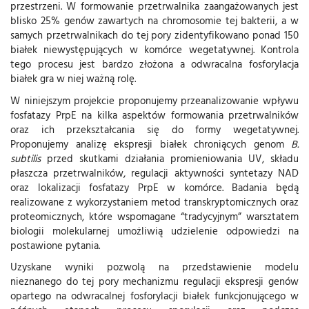
przestrzeni. W formowanie przetrwalnika zaangażowanych jest
blisko 25% genów zawartych na chromosomie tej bakterii, a w
samych przetrwalnikach do tej pory zidentyfikowano ponad 150
białek niewystępujących w komórce wegetatywnej. Kontrola
tego procesu jest bardzo złożona a odwracalna fosforylacja
białek gra w niej ważną rolę.
W niniejszym projekcie proponujemy przeanalizowanie wpływu
fosfatazy PrpE na kilka aspektów formowania przetrwalników
oraz ich przekształcania się do formy wegetatywnej.
Proponujemy analizę ekspresji białek chroniących genom
B.
subtilis
przed skutkami działania promieniowania UV, składu
płaszcza przetrwalników, regulacji aktywności syntetazy NAD
oraz lokalizacji fosfatazy PrpE w komórce. Badania będą
realizowane z wykorzystaniem metod transkryptomicznych oraz
proteomicznych, które wspomagane “tradycyjnym” warsztatem
biologii molekularnej umożliwią udzielenie odpowiedzi na
postawione pytania.
Uzyskane wyniki pozwolą na przedstawienie modelu
nieznanego do tej pory mechanizmu regulacji ekspresji genów
opartego na odwracalnej fosforylacji białek funkcjonującego w